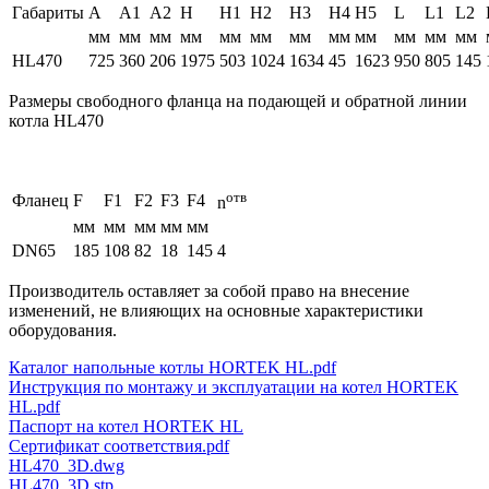
Габариты
A
A1
A2
H
H1
H2
H3
H4
H5
L
L1
L2
мм
мм
мм
мм
мм
мм
мм
мм
мм
мм
мм
мм
HL470
725
360
206
1975
503
1024
1634
45
1623
950
805
145
Размеры свободного фланца на подающей и обратной линии
котла HL470
отв
Фланец
F
F1
F2
F3
F4
n
мм
мм
мм
мм
мм
DN65
185
108
82
18
145
4
Производитель оставляет за собой право на внесение
изменений, не влияющих на основные характеристики
оборудования.
Каталог напольные котлы HORTEK HL.pdf
Инструкция по монтажу и эксплуатации на котел HORTEK
HL.pdf
Паспорт на котел HORTEK HL
Сертификат соответствия.pdf
HL470_3D.dwg
HL470_3D.stp