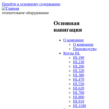
Перейти к основному содержанию
отопительное оборудование
Основная
навигация
О компании
О компании
Производство
Котлы HL
HL190
HL230
HL260
HL320
HL380
HL470
HL550
HL620
HL700
HL800
HL910
HL1100