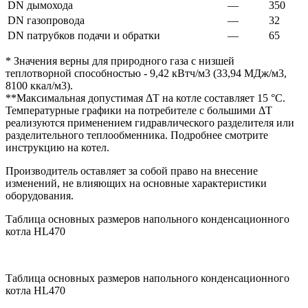
DN дымохода
—
350
DN газопровода
—
32
DN патрубков подачи и обратки
—
65
* Значения верны для природного газа с низшей
теплотворной способностью - 9,42 кВтч/м3 (33,94 МДж/м3,
8100 ккал/м3).
**Максимальная допустимая ΔT на котле составляет 15 °C.
Температурные графики на потребителе с большими ΔT
реализуются применением гидравлического разделителя или
разделительного теплообменника. Подробнее смотрите
инструкцию на котел.
Производитель оставляет за собой право на внесение
изменений, не влияющих на основные характеристики
оборудования.
Таблица основных размеров напольного конденсационного
котла HL470
Таблица основных размеров напольного конденсационного
котла HL470