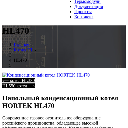
Термомодули
Документация
Проекты
Контакты
HL470
Главная
-
Котлы HL
-
HL470
⟵ котел HL380
HL550 котел ⟶
Напольный конденсационный котел
HORTEK HL470
Современное газовое отопительное оборудование
российского производства, обладающее высокой