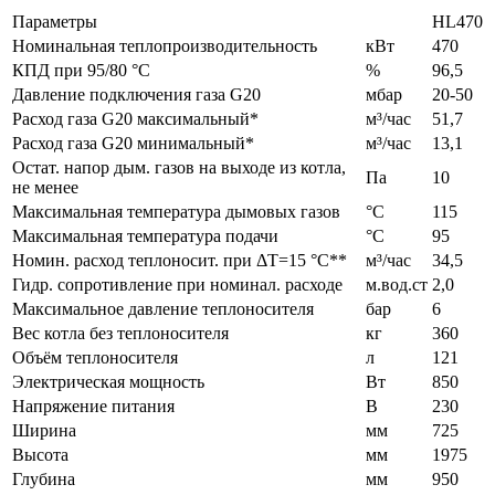
Параметры
HL470
Номинальная теплопроизводительность
кВт
470
КПД при 95/80 °C
%
96,5
Давление подключения газа G20
мбар
20-50
Расход газа G20 максимальный*
м³/час
51,7
Расход газа G20 минимальный*
м³/час
13,1
Остат. напор дым. газов на выходе из котла,
Па
10
не менее
Максимальная температура дымовых газов
°C
115
Максимальная температура подачи
°C
95
Номин. расход теплоносит. при ΔT=15 °C**
м³/час
34,5
Гидр. сопротивление при номинал. расходе
м.вод.ст
2,0
Максимальное давление теплоносителя
бар
6
Вес котла без теплоносителя
кг
360
Объём теплоносителя
л
121
Электрическая мощность
Вт
850
Напряжение питания
В
230
Ширина
мм
725
Высота
мм
1975
Глубина
мм
950