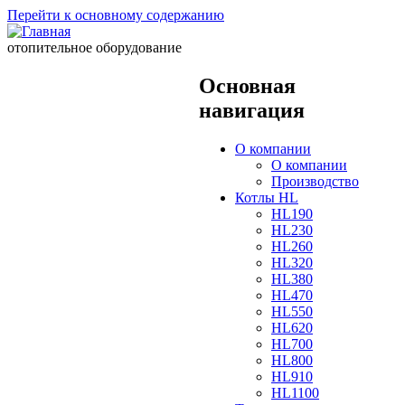
Перейти к основному содержанию
отопительное оборудование
Основная
навигация
О компании
О компании
Производство
Котлы HL
HL190
HL230
HL260
HL320
HL380
HL470
HL550
HL620
HL700
HL800
HL910
HL1100