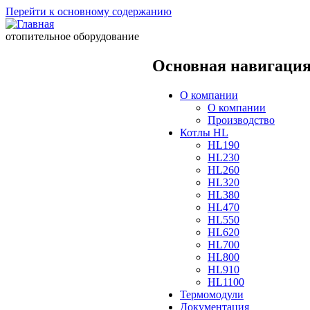
Перейти к основному содержанию
отопительное оборудование
Основная навигаци
О компании
О компании
Производство
Котлы HL
HL190
HL230
HL260
HL320
HL380
HL470
HL550
HL620
HL700
HL800
HL910
HL1100
Термомодули
Документация